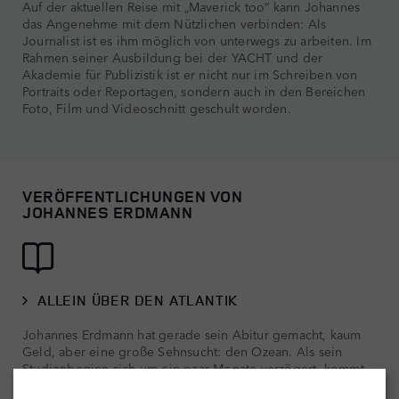
Auf der aktuellen Reise mit „Maverick too“ kann Johannes
das Angenehme mit dem Nützlichen verbinden: Als
Journalist ist es ihm möglich von unterwegs zu arbeiten. Im
Rahmen seiner Ausbildung bei der YACHT und der
Akademie für Publizistik ist er nicht nur im Schreiben von
Portraits oder Reportagen, sondern auch in den Bereichen
Foto, Film und Videoschnitt geschult worden.
VERÖFFENTLICHUNGEN VON
JOHANNES ERDMANN
ALLEIN ÜBER DEN ATLANTIK
Johannes Erdmann hat gerade sein Abitur gemacht, kaum
Geld, aber eine große Sehnsucht: den Ozean. Als sein
Studienbeginn sich um ein paar Monate verzögert, kommt
seine Chance. Schnell wird die kleine, 36 Jahre alte Yacht