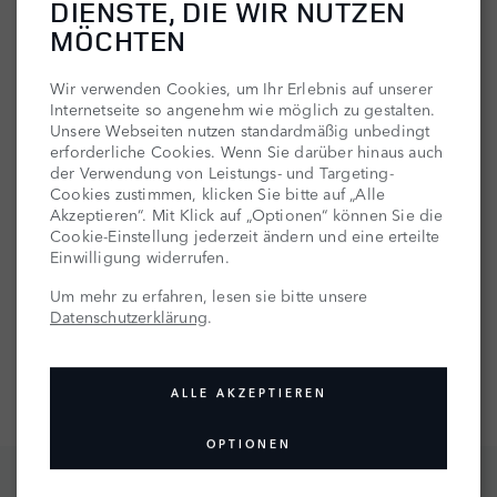
MAVERICK, fit gemacht.
DIENSTE, DIE WIR NUTZEN
MÖCHTEN
KÖNNT IHR MAL DAS SEGEL AUS DER SONNE
Wir verwenden Cookies, um Ihr Erlebnis auf unserer
NEHMEN
Internetseite so angenehm wie möglich zu gestalten.
Unsere Webseiten nutzen standardmäßig unbedingt
Segeln mit Humor: Geschichten aus dem Logbuch eines
erforderliche Cookies. Wenn Sie darüber hinaus auch
Charterskippers
der Verwendung von Leistungs- und Targeting-
Cookies zustimmen, klicken Sie bitte auf „Alle
Akzeptieren“. Mit Klick auf „Optionen“ können Sie die
Cookie-Einstellung jederzeit ändern und eine erteilte
ZU ZWEIT AUF SEE
Einwilligung widerrufen.
005/2006 überquerte Johannes Erdmann als 19-Jähriger
Um mehr zu erfahren, lesen sie bitte unsere
alleine mit seiner Yacht Maverick den Atlantik. Aus dem 31-
Datenschutzerklärung
.
tägigen Trip entstand sein Segelblog Allein auf See und der
Bestseller Allein über den Atlantik. Weitere Blauwassertörns
im Atlantik folgten.
ALLE AKZEPTIEREN
OPTIONEN