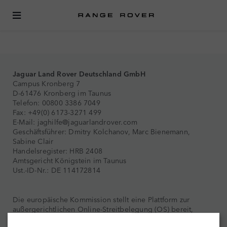
IMPRESSUM
Jaguar Land Rover Deutschland GmbH
Campus Kronberg 7
D-61476 Kronberg im Taunus
Telefon: 00800 3386 7049
Fax: +49(0) 6173-3271 499
E-Mail: jaghilfe@jaguarlandrover.com
Geschäftsführer: Dmitry Kolchanov, Marc Bienemann,
Sabine Clair
Handelsregister: HRB 2408
Amtsgericht Königstein im Taunus
Ust.-ID-Nr.: DE 114172814
Die europäische Kommission stellt eine Plattform zur
außergerichtlichen Online-Streitbelegung (OS) bereit,
die unter folgendem Link zu finden ist: