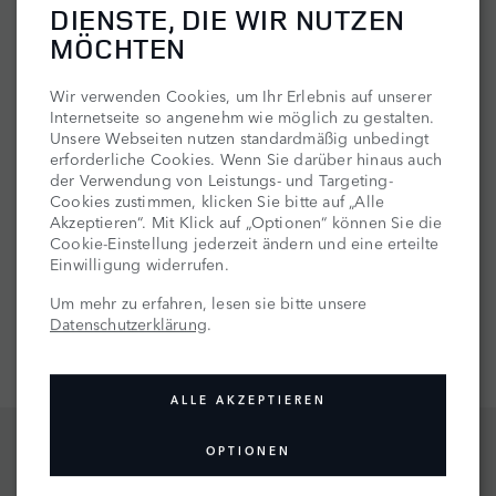
ec.europa.eu/consumers/odr/main/index.cfm
DIENSTE, DIE WIR NUTZEN
Die Jaguar Land Rover Deutschland GmbH ist weder zur
MÖCHTEN
Teilnahme an einem Streitbeilegungsverfahren vor einer
Verbraucherschlichtungsstelle bereit noch dazu verpflichtet.
Wir verwenden Cookies, um Ihr Erlebnis auf unserer
Internetseite so angenehm wie möglich zu gestalten.
KONTAKT BEI FRAGEN ZUR VERANSTALTUNG
Unsere Webseiten nutzen standardmäßig unbedingt
Unsere für die Durchführung der LAND ROVER LIVE
erforderliche Cookies. Wenn Sie darüber hinaus auch
Veranstaltungsreihe beauftragte Agentur,
der Verwendung von Leistungs- und Targeting-
die PSR GmbH, hilft Ihnen sehr gerne weiter.
Cookies zustimmen, klicken Sie bitte auf „Alle
Akzeptieren“. Mit Klick auf „Optionen“ können Sie die
Cookie-Einstellung jederzeit ändern und eine erteilte
PSR GmbH Promotion & Service
Einwilligung widerrufen.
Gewerbepark 18
49143 Bissendorf
Um mehr zu erfahren, lesen sie bitte unsere
Telefon: +49 (0) 5402 965 2715
Datenschutzerklärung
.
E-Mail: info@ps-r.de
ALLE AKZEPTIEREN
OPTIONEN
STARTSEITE