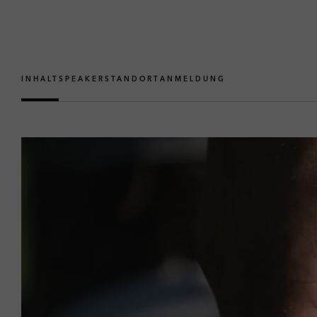
INHALT
SPEAKER
STANDORT
ANMELDUNG