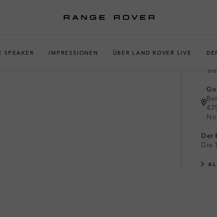
EN-VLUYN
E SPEAKER
IMPRESSIONEN
ÜBER LAND ROVER LIVE
DE
01
Be
Gol
Be
47
Nor
Der E
Die 
A