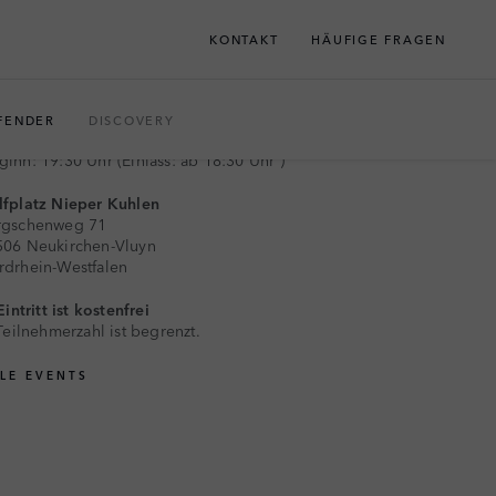
KONTAKT
HÄUFIGE FRAGEN
JETZT ANMELDEN
FENDER
DISCOVERY
. SEPTEMBER 2026
ginn: 19:30 Uhr (Einlass: ab 18:30 Uhr )
fplatz Nieper Kuhlen
rgschenweg 71
506 Neukirchen-Vluyn
drhein-Westfalen
intritt ist kostenfrei
Teilnehmerzahl ist begrenzt.
LLE EVENTS