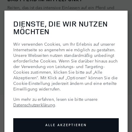
Reiten, das ist das intensive Einlassen auf ein Pferd und
seinen Charakter. Gelingen kann das nur mit dem
entsprechenden Wissen und Know-how. Unsere Range
DIENSTE, DIE WIR NUTZEN
Rover Live Veranstaltungen zum Thema Reiten werden
MÖCHTEN
diesem Umstand auf vielfältige Weise gerecht. Informativ,
unterhaltsam und immer nah dran an den Bedürfnissen von
Mensch und Tier. Dabei werden so unterschiedliche
Wir verwenden Cookies, um Ihr Erlebnis auf unserer
Aspekte thematisiert wie Zucht, Transport, Pflege,
Internetseite so angenehm wie möglich zu gestalten.
Turniersport oder Pferdeausbildung – präsentiert und
Unsere Webseiten nutzen standardmäßig unbedingt
vermittelt von versierten Fachgrößen.
erforderliche Cookies. Wenn Sie darüber hinaus auch
der Verwendung von Leistungs- und Targeting-
Cookies zustimmen, klicken Sie bitte auf „Alle
ALLE REITEN-EVENTS
Akzeptieren“. Mit Klick auf „Optionen“ können Sie die
Cookie-Einstellung jederzeit ändern und eine erteilte
Einwilligung widerrufen.
Um mehr zu erfahren, lesen sie bitte unsere
Datenschutzerklärung
.
ALLE AKZEPTIEREN