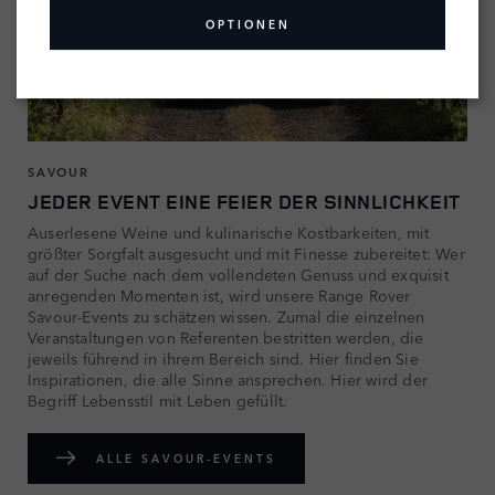
OPTIONEN
SAVOUR
JEDER EVENT EINE FEIER DER SINNLICHKEIT
Auserlesene Weine und kulinarische Kostbarkeiten, mit
größter Sorgfalt ausgesucht und mit Finesse zubereitet: Wer
auf der Suche nach dem vollendeten Genuss und exquisit
anregenden Momenten ist, wird unsere Range Rover
Savour-Events zu schätzen wissen. Zumal die einzelnen
Veranstaltungen von Referenten bestritten werden, die
jeweils führend in ihrem Bereich sind. Hier finden Sie
Inspirationen, die alle Sinne ansprechen. Hier wird der
Begriff Lebensstil mit Leben gefüllt.
ALLE SAVOUR-EVENTS