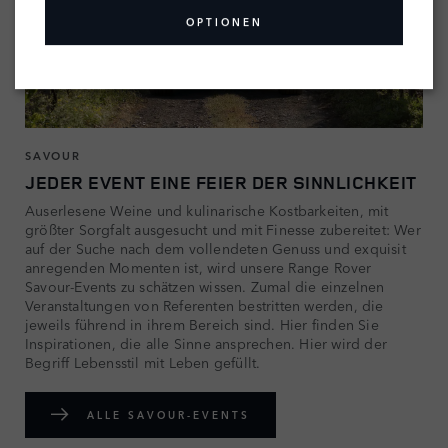
OPTIONEN
SAVOUR
JEDER EVENT EINE FEIER DER SINNLICHKEIT
Auserlesene Weine und kulinarische Kostbarkeiten, mit
größter Sorgfalt ausgesucht und mit Finesse zubereitet: Wer
auf der Suche nach dem vollendeten Genuss und exquisit
anregenden Momenten ist, wird unsere Range Rover
Savour-Events zu schätzen wissen. Zumal die einzelnen
Veranstaltungen von Referenten bestritten werden, die
jeweils führend in ihrem Bereich sind. Hier finden Sie
Inspirationen, die alle Sinne ansprechen. Hier wird der
Begriff Lebensstil mit Leben gefüllt.
ALLE SAVOUR-EVENTS