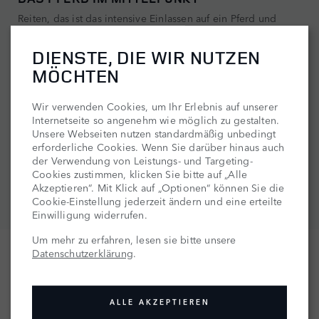
Reiten, das ist das intensive Einlassen auf ein Pferd und
seinen Charakter. Gelingen kann das nur mit dem
entsprechenden Wissen und Know-how. Unsere Range
DIENSTE, DIE WIR NUTZEN
Rover Live Veranstaltungen zum Thema Reiten werden
MÖCHTEN
diesem Umstand auf vielfältige Weise gerecht. Informativ,
unterhaltsam und immer nah dran an den Bedürfnissen von
Mensch und Tier. Dabei werden so unterschiedliche
Wir verwenden Cookies, um Ihr Erlebnis auf unserer
Aspekte thematisiert wie Zucht, Transport, Pflege,
Internetseite so angenehm wie möglich zu gestalten.
Turniersport oder Pferdeausbildung – präsentiert und
Unsere Webseiten nutzen standardmäßig unbedingt
vermittelt von versierten Fachgrößen.
erforderliche Cookies. Wenn Sie darüber hinaus auch
der Verwendung von Leistungs- und Targeting-
Cookies zustimmen, klicken Sie bitte auf „Alle
ALLE REITEN-EVENTS
Akzeptieren“. Mit Klick auf „Optionen“ können Sie die
Cookie-Einstellung jederzeit ändern und eine erteilte
Einwilligung widerrufen.
Um mehr zu erfahren, lesen sie bitte unsere
Datenschutzerklärung
.
ALLE AKZEPTIEREN