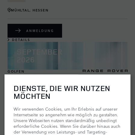
MÜHLTAL, HESSEN
ANMELDUNG
DETAILS
SEPTEMBER
2026
GOLFEN
DIENSTE, DIE WIR NUTZEN
MÖCHTEN
Wir verwenden Cookies, um Ihr Erlebnis auf unserer
Internetseite so angenehm wie möglich zu gestalten.
Unsere Webseiten nutzen standardmäßig unbedingt
erforderliche Cookies. Wenn Sie darüber hinaus auch
der Verwendung von Leistungs- und Targeting-