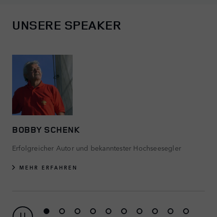
UNSERE SPEAKER
SCHENK
ISABEL
her Autor und bekanntester Hochseesegler
Olympiasie
RFAHREN
MEHR E