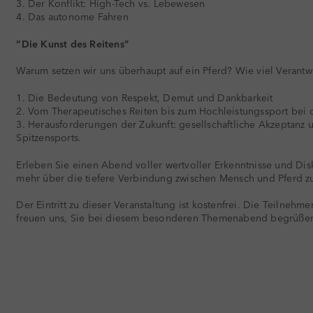
3. Der Konflikt: High-Tech vs. Lebewesen
4. Das autonome Fahren
“Die Kunst des Reitens”
Warum setzen wir uns überhaupt auf ein Pferd? Wie viel Verantwo
1. Die Bedeutung von Respekt, Demut und Dankbarkeit
2. Vom Therapeutisches Reiten bis zum Hochleistungssport bei
3. Herausforderungen der Zukunft: gesellschaftliche Akzeptanz u
Spitzensports.
Erleben Sie einen Abend voller wertvoller Erkenntnisse und Di
mehr über die tiefere Verbindung zwischen Mensch und Pferd zu
Der Eintritt zu dieser Veranstaltung ist kostenfrei. Die Teilnehme
freuen uns, Sie bei diesem besonderen Themenabend begrüßen