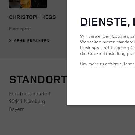
CHRISTOPH HESS
DIENSTE,
Pferdeprofi
Wir verwenden Cookies, um 
MEHR ERFAHREN
Webseiten nutzen standard
Leistungs- und Targeting-Co
die Cookie-Einstellung jede
Um mehr zu erfahren, lesen
STANDORT
Kurt-Triest-Straße 1
90441 Nürnberg
Bayern