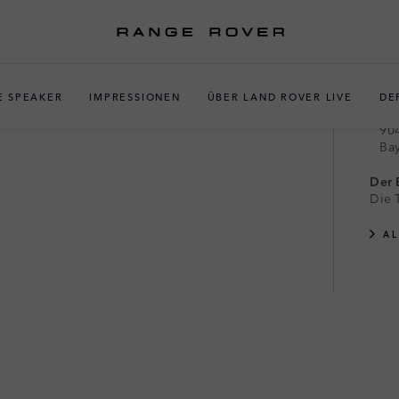
12
BEKANNTE WESEN
Be
ENS
Fes
E SPEAKER
IMPRESSIONEN
ÜBER LAND ROVER LIVE
DE
Kur
90
Ba
Der E
Die 
A