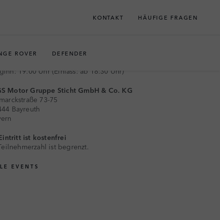
KONTAKT
HÄUFIGE FRAGEN
JETZT ANMELDEN
NGE ROVER
DEFENDER
. SEPTEMBER 2026
ginn: 19:00 Uhr (Einlass: ab 18:30 Uhr)
S Motor Gruppe Sticht GmbH & Co. KG
marckstraße 73-75
444 Bayreuth
yern
intritt ist kostenfrei
Teilnehmerzahl ist begrenzt.
LLE EVENTS