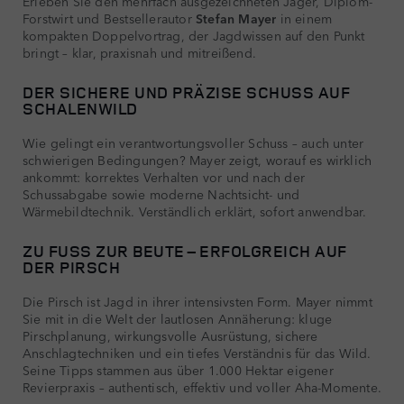
Erleben Sie den mehrfach ausgezeichneten Jäger, Diplom-
Forstwirt und Bestsellerautor
Stefan Mayer
in einem
kompakten Doppelvortrag, der Jagdwissen auf den Punkt
bringt – klar, praxisnah und mitreißend.
DER SICHERE UND PRÄZISE SCHUSS AUF
SCHALENWILD
Wie gelingt ein verantwortungsvoller Schuss – auch unter
schwierigen Bedingungen? Mayer zeigt, worauf es wirklich
ankommt: korrektes Verhalten vor und nach der
Schussabgabe sowie moderne Nachtsicht- und
Wärmebildtechnik. Verständlich erklärt, sofort anwendbar.
ZU FUSS ZUR BEUTE – ERFOLGREICH AUF D
ER PIRSCH
Die Pirsch ist Jagd in ihrer intensivsten Form. Mayer nimmt
Sie mit in die Welt der lautlosen Annäherung: kluge
Pirschplanung, wirkungsvolle Ausrüstung, sichere
Anschlagtechniken und ein tiefes Verständnis für das Wild.
Seine Tipps stammen aus über 1.000 Hektar eigener
Revierpraxis – authentisch, effektiv und voller Aha-Momente.