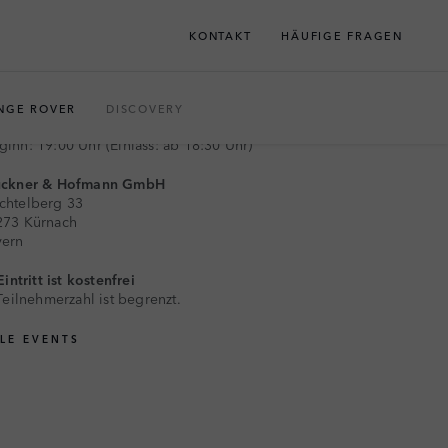
KONTAKT
HÄUFIGE FRAGEN
JETZT ANMELDEN
NGE ROVER
DISCOVERY
. OKTOBER 2026
ginn: 19:00 Uhr (Einlass: ab 18:30 Uhr)
ückner & Hofmann GmbH
chtelberg 33
273 Kürnach
yern
intritt ist kostenfrei
Teilnehmerzahl ist begrenzt.
LLE EVENTS