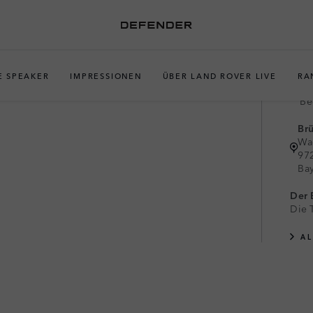
 SCHUSS
E SPEAKER
IMPRESSIONEN
ÜBER LAND ROVER LIVE
RA
29
Be
Br
Wa
97
Ba
Der E
Die 
A