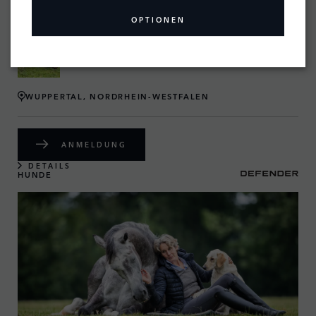
VERHALTEN NACH DEM SCHUSS
MIT CHRIS BALKE
OPTIONEN
WUPPERTAL, NORDRHEIN-WESTFALEN
ANMELDUNG
DETAILS
HUNDE